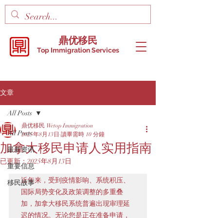
鼎优移民
Top Immigration Services
文章
All Posts
鼎优移民 Wetop Immigration
All Posts
2025年8月13日
讀畢需時 10 分鐘
加拿大移民申请人实用指南
最新资讯
已更新：
2025年8月13日
重要信息
近年来，受到疫情影响、系统积压、
移民故事
国际局势变化及政策调整的多重叠
加，加拿大移民系统普遍出现审理延
迟的情况。无论您是正在准备申请，