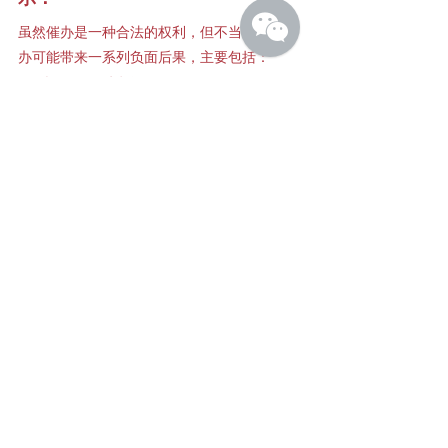
虽然催办是一种合法的权利，但不当或频繁催
办可能带来一系列负面后果，主要包括：
● 
增加移民局系统负担：
大量无效查询会挤占移民官处理时间，
干扰正常流程，延误案件的处理。
● 
通常无实质推动效果：
若案件正处于等待**第三方背景调查
（如CSIS、RCMP、CBSA）**阶段，无
论催办多少次，审理都必须等外部反馈
完成才能继续，频催无益。
● 
可能引发移民官反感，造成不利影响：
个别案例显示，申请人或代表频繁催
办，导致移民官产生负面印象，从而加
重审查甚至直接拒签。
● 
易致系统信息混乱，反而延误处理：
多方查询或催办（如申请人本人、亲