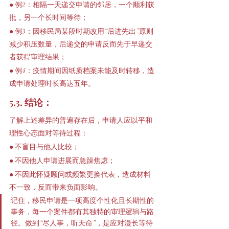
● 例2：相隔一天递交申请的邻居，一个顺利获
批，另一个长时间等待；
● 例3：因移民局某段时期改用“后进先出”原则
减少积压数量，后递交的申请反而先于早递交
者获得审理结果；
● 例4：疫情期间因纸质档案未能及时转移，造
成申请处理时长高达五年。
5.3. 结论：
了解上述差异的普遍存在后，申请人应以平和
理性心态面对等待过程：
● 不盲目与他人比较；
● 不因他人申请进展而急躁焦虑；
● 不因此怀疑顾问或频繁更换代表，造成材料
不一致，反而带来负面影响。
记住，移民申请是一项高度个性化且长期性的
事务，每一个案件都有其独特的审理逻辑与路
径。做到“尽人事，听天命”，是应对漫长等待