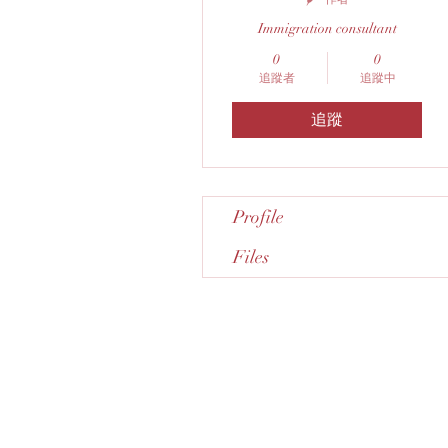
Immigration consultant
0
0
追蹤者
追蹤中
追蹤
Profile
Files