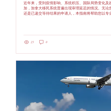
近年来，受到疫情影响、系统积压、国际局势变化及
加，加拿大移民系统普遍出现审理延迟的情况。无论
还是已递交等待结果的申请人，本指南将帮助您以专
式应对当前移民流程的"集体迟滞"。 1. 充分了解并
和重要性...
23
0